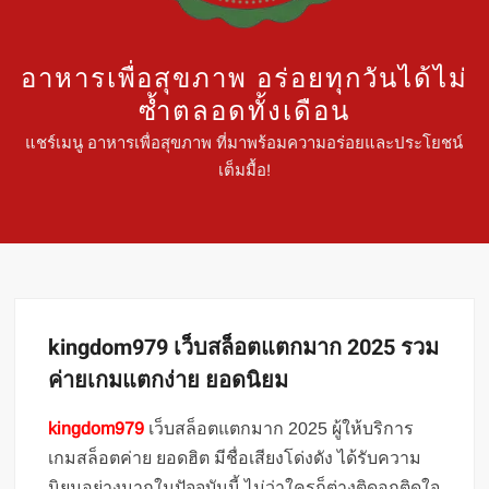
อาหารเพื่อสุขภาพ อร่อยทุกวันได้ไม่
ซ้ำตลอดทั้งเดือน
แชร์เมนู อาหารเพื่อสุขภาพ ที่มาพร้อมความอร่อยและประโยชน์
เต็มมื้อ!
kingdom979 เว็บสล็อตแตกมาก 2025 รวม
ค่ายเกมแตกง่าย ยอดนิยม
kingdom979
เว็บสล็อตแตกมาก 2025 ผู้ให้บริการ
เกมสล็อตค่าย ยอดฮิต มีชื่อเสียงโด่งดัง ได้รับความ
นิยมอย่างมากในปัจจุบันนี้ ไม่ว่าใครก็ต่างติดอกติดใจ