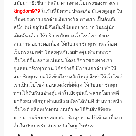
สมัยมากยิ่งขึ้นกว่าเดิม ผ่านทางเว็บตรงของทางเรา
kingdom979
ในวันนี้มีความปลอดภัย มั่นคงสูงสุด ใน
เรื่องของการแจกจ่ายเงินรางวัล ทางเรา เป็นอันดับ
หนึ่ง ในปัจจุบันนี้ จึงเป็นที่นิยมอย่างมาก ในหมู่นัก
เดิมพัน เลือกใช้บริการกับทางเว็บไซต์เรา ยังคง
คุณภาพ อย่างต่อเนื่อง ให้กับสมาชิกทุกท่าน สล็อต
เว็บตรง เบทต่ำ ได้ลงทุนกัน อย่างคุ้มค่ามากกว่า
เว็บไซต์อื่น อย่างแน่นอน โดยบริการของทางเรา
ดูแลสมาชิกทุกท่าน ได้อย่างดี มีการแจกจ่ายทำให้
สมาชิกทุกท่าน ได้เข้าถึงรางวัลใหญ่ จึงทำให้เว็บไซต์
เราเป็นเว็บไซต์ มอบแต่สิ่งที่ดีที่สุด ให้กับสมาชิกทุก
ท่านได้รับกันอย่างคุ้มค่าในปัจจุบันนี้ พลาดโอกาสดี
มาถึงสมาชิกทุกท่านแล้ว สมัครได้ทันที ผ่านทางหน้า
เว็บไซต์ สล็อตเว็บตรง เบทต่ำ จะได้รับสิทธิพิเศษ
มากมายพร้อมรอคอยสมาชิกทุกท่าน ได้เข้ามาตื่นตา
ตื่นใจ กับการรับเงินรางวัลใหญ่ ในทันที