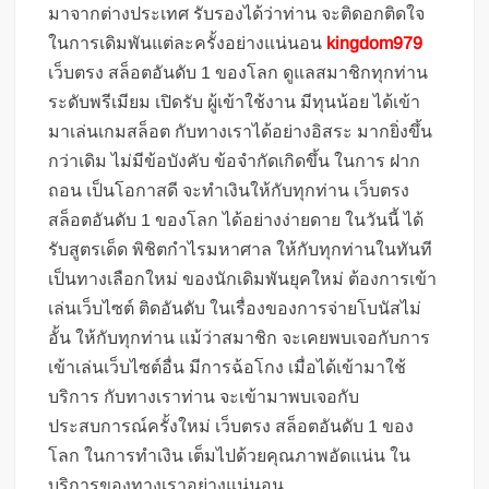
มาจากต่างประเทศ รับรองได้ว่าท่าน จะติดอกติดใจ
ในการเดิมพันแต่ละครั้งอย่างแน่นอน
kingdom979
เว็บตรง สล็อตอันดับ 1 ของโลก ดูแลสมาชิกทุกท่าน
ระดับพรีเมียม เปิดรับ ผู้เข้าใช้งาน มีทุนน้อย ได้เข้า
มาเล่นเกมสล็อต กับทางเราได้อย่างอิสระ มากยิ่งขึ้น
กว่าเดิม ไม่มีข้อบังคับ ข้อจำกัดเกิดขึ้น ในการ ฝาก
ถอน เป็นโอกาสดี จะทำเงินให้กับทุกท่าน เว็บตรง
สล็อตอันดับ 1 ของโลก ได้อย่างง่ายดาย ในวันนี้ ได้
รับสูตรเด็ด พิชิตกำไรมหาศาล ให้กับทุกท่านในทันที
เป็นทางเลือกใหม่ ของนักเดิมพันยุคใหม่ ต้องการเข้า
เล่นเว็บไซต์ ติดอันดับ ในเรื่องของการจ่ายโบนัสไม่
อั้น ให้กับทุกท่าน แม้ว่าสมาชิก จะเคยพบเจอกับการ
เข้าเล่นเว็บไซต์อื่น มีการฉ้อโกง เมื่อได้เข้ามาใช้
บริการ กับทางเราท่าน จะเข้ามาพบเจอกับ
ประสบการณ์ครั้งใหม่ เว็บตรง สล็อตอันดับ 1 ของ
โลก ในการทำเงิน เต็มไปด้วยคุณภาพอัดแน่น ใน
บริการของทางเราอย่างแน่นอน