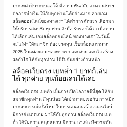
ประเทศ เป็นระบบออโต้ มีความทันสมัย สะดวกสบาย
ต่อการทำเงิน ให้กับทุกท่าน ได้อย่างมาก ค่ายเกม
สล็อตออนไลน์ของทางเรา ได้ทำการคัดสรร เลือกมา
ให้บริการสมาชิกทุกท่าน ถึงมือ รับรองได้ว่า เมื่อท่าน
ได้เลือกเล่น เกมสล็อตออนไลน์ ของทางเราในวันนี้
จะไม่ทำให้สมาชิก ต้องขาดทุน เว็บสล็อตแตกมาก
2025 ในแต่ละเกมของทางเรา แตกง่าย แตกไว สร้าง
ผลกำไร ให้กับทุกท่าน ได้รับกันอย่างถ้วนหน้า
สล็อตเว็บตรง เบทต่ำ 1 บาทก็เล่น
ได้ ทุกค่าย ทุนน้อยเล่นได้เลย
สล็อตเว็บตรง เบทต่ำ เป็นการเปิดโอกาสดีที่สุด ให้กับ
สมาชิกทุกท่าน มีทุนน้อย ได้เข้ามาพบเจอกับ การเปิด
ประสบการณ์ครั้งใหม่ ในการเล่นเกมสล็อตออนไลน์
มีการอัปเดตเกม มาให้กับทุกท่าน สล็อตเว็บตรง เบท
ต่ำ ได้รับความสนุกสนาน มีความน่าเล่น มีความทัน