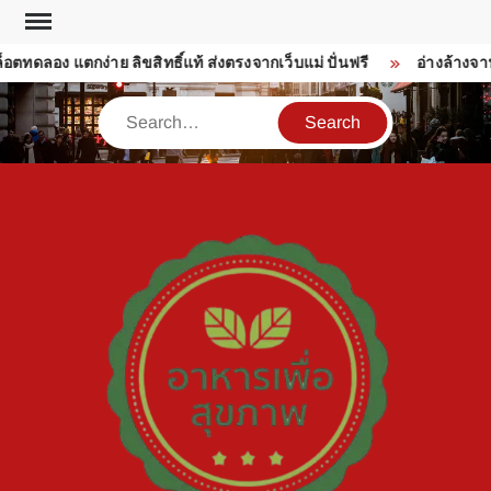
Skip
to
ทดลอง แตกง่าย ลิขสิทธิ์แท้ ส่งตรงจากเว็บแม่ ปั่นฟรี
อ่างล้างจาน 
content
Search